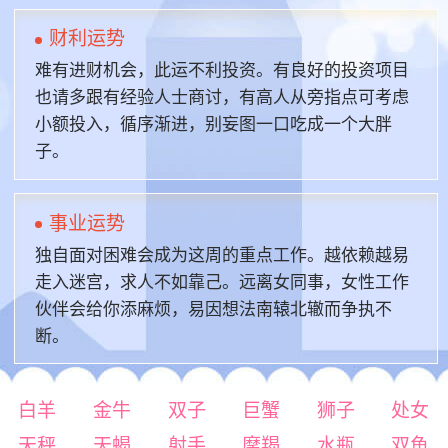
财利运势
难有进财机会，此运不利投资。有良好的投资项目
也请多跟有经验人士商讨，有高人从旁指点可考虑
小额投入，循序渐进，别妄图一口吃成一个大胖
子。
事业运势
独自面对困难会成为这周的重点工作。越依赖越易
走入迷宫，求人不如靠己。远离女同事，女性工作
伙伴会给你添麻烦，易因想法南辕北辙而争执不
断。
白羊
金牛
双子
巨蟹
狮子
处女
天秤
天蝎
射手
摩羯
水瓶
双鱼