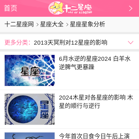
首页
十二星座网
星座大全
星座星象分析
更多分类：
2013天冥刑对12星座的影响
土星天蝎
星座星象
土星逆行
水星逆行
6月水逆的星座2024 白羊水
金星凌日
金星逆行
木星逆行
逆脾气更暴躁
2024木星对各星座的影响 木
星的顺行与逆行
今年首次日食今日午后上演