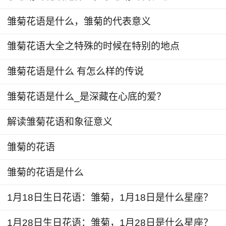
雏菊花语是什么，雏菊的代表意义
雏菊花语大全之特殊的时候在特别的地点
雏菊花语是什么 有怎么样的传说
雏菊花语是什么_是深藏在心底的爱？
解读雏菊花语和象征意义
雏菊的花语
《哈姆雷特》里面，纯洁凄美的奥菲莉亚，为
雏菊的花语是什么
了将花环挂在柳树上失足落水，这花环上也有雏
菊。跟雏菊有关的故事，尽管平凡、悲伤，故事的
1月18日生日花语：雏菊，1月18日是什么星座？
主角却都有执念，有信仰，都是有某种信念和不屈
1月28日生日花语：雏菊，1月28日是什么星座？
精神的人。