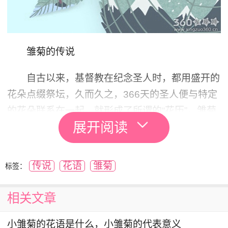
雏菊的传说
自古以来，基督教在纪念圣人时，都用盛开的
花朵点缀祭坛，久而久之，366天的圣人便与特定
的花朵联系在一起，就形成了所谓的“花历”。雏菊
展开阅读
用来纪念13世纪时一位拒绝父亲所选的丈夫而进
入修道院的匈牙利公主，也用来纪念13世纪改过
向善终成圣人的马尔加雷，这两位都是倔强坚强的
传说
花语
雏菊
标签：
人物。欧洲民间传说雏菊可以占卜爱情，姑娘们一
片片揪下雏菊的花瓣，“爱我？”“不爱我？”默默地
相关文章
数着，最后一片便是爱情的预言。
小雏菊的花语是什么，小雏菊的代表意义