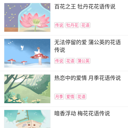
百花之王 牡丹花花语传说
传说
牡丹花
花语
无法停留的爱 蒲公英的花语
传说
传说
花语
蒲公英
热恋中的爱情 月季花语传说
月季
爱情
花语
暗香浮动 梅花花语传说