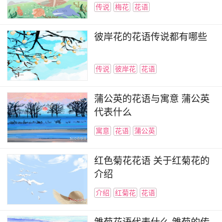
传说
梅花
花语
彼岸花的花语传说都有哪些
传说
彼岸花
花语
蒲公英的花语与寓意 蒲公英
代表什么
寓意
花语
蒲公英
红色菊花花语 关于红菊花的
介绍
介绍
红菊花
花语