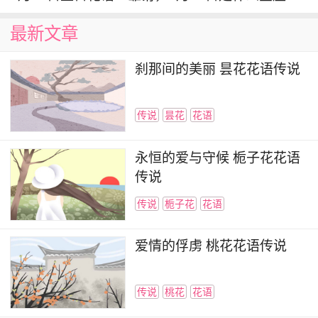
最新文章
生长在路旁的雏菊，小小白色的花朵，就像一
颗小太阳，花瓣一片片
纯洁
的白，谁看到了心情都
刹那间的美丽 昙花花语传说
能变得好起来，属于
治愈系
的花朵，你的生活中一
定不能缺少这种花朵。
传说
昙花
花语
你可能还喜欢：
永恒的爱与守候 栀子花花语
双子座之守护花：雏菊
传说
雏菊花语是什么_是深藏在心底的爱？
传说
栀子花
花语
雏菊花语是什么 有怎么样的传说
雏菊花语大全之特殊的时候在特别的地点
爱情的俘虏 桃花花语传说
传说
桃花
花语