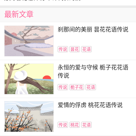
粉掌的花型漂亮，仿佛你的心一般，送给自己
最新文章
的爱人也是很不错的选择哦，送的时候再加上一段
甜蜜的情话，相信对方一定会十分开心的。
刹那间的美丽 昙花花语传说
传说
昙花
花语
永恒的爱与守候 栀子花花语
传说
传说
栀子花
花语
爱情的俘虏 桃花花语传说
传说
桃花
花语
粉掌多少钱一盆