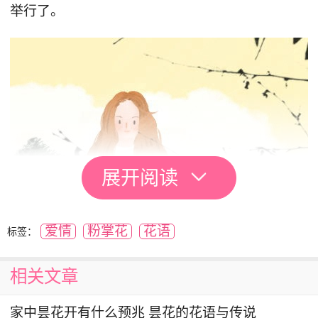
举行了。
展开阅读
爱情
粉掌花
花语
标签：
粉掌现在也被广泛种植到各个家庭中来了，在
相关文章
家里养上几盆粉掌，不仅可以美化家居，还能增添
一些喜庆的气氛，这要是在过年就再应景不过了。
家中昙花开有什么预兆 昙花的花语与传说