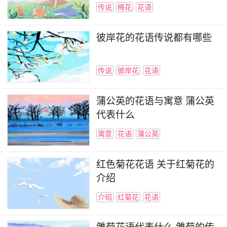
传说
梅花
花语
可以的，将花的祝福送给他们，让他们感受到你的
情义，希望对花友们有所帮助！
彼岸花的花语传说都有哪些
你可能还喜欢：
传说
彼岸花
花语
吊兰的花语是什么 能给你带来希望
蒲公英的花语与寓意 蒲公英
火百合的花语是什么 热情的花朵
代表什么
木棉花的花语 木棉花的含义
寓意
花语
蒲公英
一品红的花语 相遇只在勇敢面对
红色菊花花语 关于红菊花的
介绍
介绍
红菊花
花语