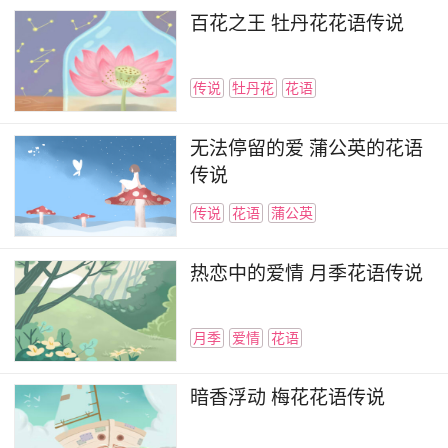
百花之王 牡丹花花语传说
具体的价格要看每个城市的消费水平，一般的
情况下粉掌的价格在30元左右，不是很贵。但是
传说
牡丹花
花语
如果要加上好看的花盆，再加上花店的装修等级来
说可能就不止这个价格了，一般的粉掌植株都是差
无法停留的爱 蒲公英的花语
不多这个价格的。
传说
传说
花语
蒲公英
而且粉掌也是可以作为切花来包装成花束的，
也是非常的漂亮。就是价格可能要稍微贵一点，因
热恋中的爱情 月季花语传说
为每个人的价值观不一样，所以大家的选择也会不
同，总而言之，粉掌是寓意非常好的花卉，送人绝
月季
爱情
花语
对是优良选择。
暗香浮动 梅花花语传说
粉掌花的相关知识就介绍这么多了，你应该有
了一些全面的了解。将粉掌花送给身边的朋友都是