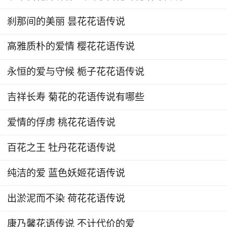
而且粉掌完全无毒害作用，有许多的植物在夜晚会
刹那间的美丽 昙花花语传说
吸收氧气释放二氧化碳，粉掌完全不会，它分泌的
气体完全五毒，甚至可以放在卧室里养。
高雅质朴的爱情 樱花花语传说
粉掌适合送什么人
永恒的爱与守候 栀子花花语传说
1、朋友
吉祥长寿 菊花的花语传说有哪些
粉掌送给朋友是一个不错的选择，因为粉掌有
爱情的俘虏 桃花花语传说
着欢乐的寓意，希望把欢乐带给对方的心情，这样
百花之王 牡丹花花语传说
美好的祝愿朋友一定可以了解。如果是你的朋友是
单身那也正好能让他表现出对爱情的向往，赶紧找
纯洁的爱 蓝色妖姬花语传说
到他的另一半，所以说红掌是很适合送朋友的。
出淤泥而不染 荷花花语传说
2、爱人
康乃馨花语传说 不计代价的爱