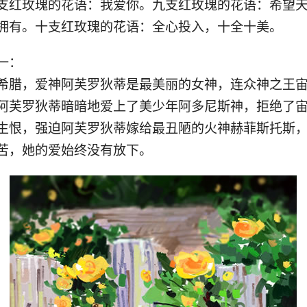
支红玫瑰的花语：我爱你。九支红玫瑰的花语：希望
拥有。十支红玫瑰的花语：全心投入，十全十美。
一：
，爱神阿芙罗狄蒂是最美丽的女神，连众神之王宙
阿芙罗狄蒂暗暗地爱上了美少年阿多尼斯神，拒绝了
生恨，强迫阿芙罗狄蒂嫁给最丑陋的火神赫菲斯托斯
苦，她的爱始终没有放下。