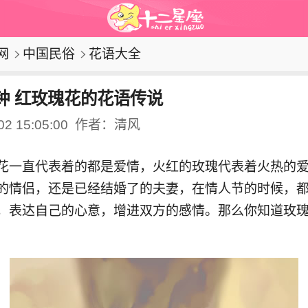
网
中国民俗
花语大全
钟 红玫瑰花的花语传说
02 15:05:00
作者：清风
直代表着的都是爱情，火红的玫瑰代表着火热的爱
的情侣，还是已经结婚了的夫妻，在情人节的时候，
，表达自己的心意，增进双方的感情。那么你知道玫