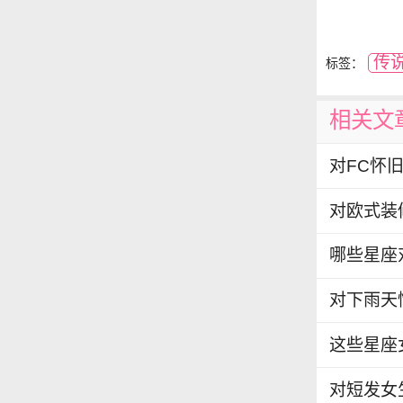
男孩，可
瑰，花的
传
标签：
放进湖中
自己的眼
相关文
对FC怀
对欧式装
哪些星座
对下雨天
这些星座女
对短发女