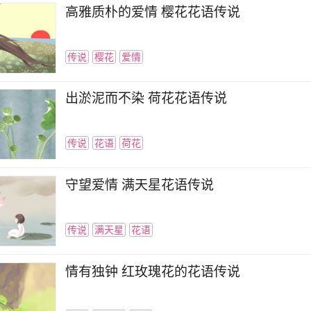
高雅质朴的爱情 樱花花语传说
传说
樱花
爱情
出淤泥而不染 荷花花语传说
传说
花语
荷花
守望爱情 满天星花语传说
传说
满天星
花语
情有独钟 红玫瑰花的花语传说