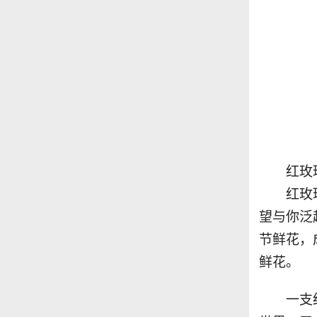
红玫瑰
红玫瑰的
望与你泛
节鲜花，
鲜花。
一支红玫