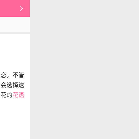
恋。不管
都会选择送
瑰花的
花语