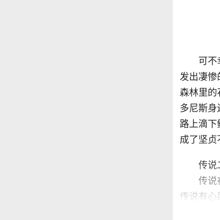
可不幸的
发出凄惨
森林里的
多尼斯身
路上滴下
成了坚贞
传说
传说在很
传说有心
不沉而且