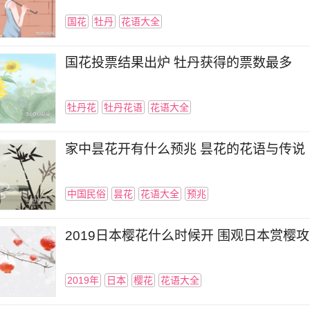
瑰的花语是什么_白玫瑰代表什么？
国花
牡丹
花语大全
国花投票结果出炉 牡丹获得的票数最多
牡丹花
牡丹花语
花语大全
家中昙花开有什么预兆 昙花的花语与传说
中国民俗
昙花
花语大全
预兆
2019日本樱花什么时候开 围观日本赏樱
2019年
日本
樱花
花语大全