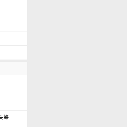
子每天喝
—她的眼睛
，玫瑰花也
了红玫瑰，
再也不能看
己的另一半
，都希望
头筹