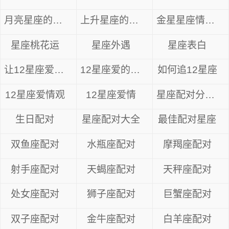
月亮星座的爱情
上升星座的爱情
金星星座情感分析
星座桃花运
星座外遇
星座表白
让12星座爱上你
12星座爱的异性
如何追12星座
12星座爱情观
12星座爱情
星座配对分数表
生日配对
星座配对大全
最佳配对星座
双鱼座配对
水瓶座配对
摩羯座配对
射手座配对
天蝎座配对
天秤座配对
处女座配对
狮子座配对
巨蟹座配对
双子座配对
金牛座配对
白羊座配对