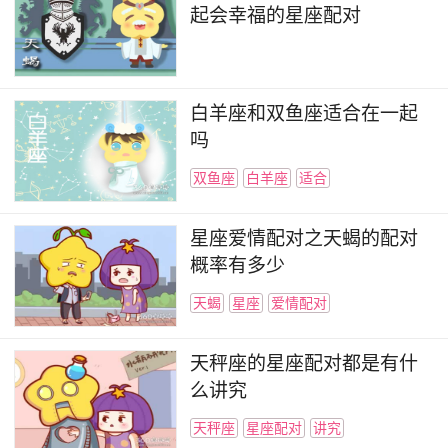
验和表达方式都是独一无二的，它们共同构成了这
起会幸福的星座配对
个世界上最丰富多彩的情感景观。
白羊座和双鱼座适合在一起
吗
双鱼座
白羊座
适合
星座爱情配对之天蝎的配对
概率有多少
天蝎
星座
爱情配对
天秤座的星座配对都是有什
么讲究
天秤座
星座配对
讲究