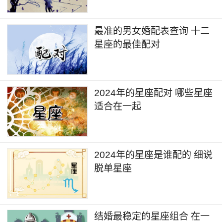
最佳配对：双子座、天秤座
高亲和力：水瓶座和双子座、天秤座都独立和
最准的男女婚配表查询 十二
理性，他们在一起可以共同追求创新和进步，彼此
星座的最佳配对
之间有着深入的思想交流。
12. 双鱼座（2月19日-3月20日）
2024年的星座配对 哪些星座
适合在一起
最佳配对：巨蟹座、天蝎座
高亲和力：双鱼座和巨蟹座、天蝎座都充满梦
幻和浪漫，他们彼此之间可以建立深刻的情感关系
2024年的星座是谁配的 细说
脱单星座
和互相理解。
爱情，如同一幅绚丽多彩的画卷，每个人都在
其中描绘着属于自己的故事。而每个人对爱情的体
结婚最稳定的星座组合 在一