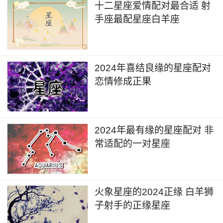
最佳配对：白羊座、狮子座
十二星座爱情配对最合适 射
手座最配星座白羊座
高亲和力：射手座和白羊座、狮子座都热情和
积极，他们能够互相鼓励和支持，在一起经历丰富
的冒险和探索。
2024年喜结良缘的星座配对
恋情修成正果
10. 摩羯座（12月22日-1月19日）
最佳配对：金牛座、处女座
2024年最有缘的星座配对 非
高亲和力：摩羯座和金牛座、处女座都注重实
常适配的一对星座
际和稳定，他们能够建立互相信任和共同追求目标
的关系，彼此之间有着坚实的基础。
火象星座的2024正缘 白羊狮
11. 水瓶座（1月20日-2月18日）
子射手的正缘星座