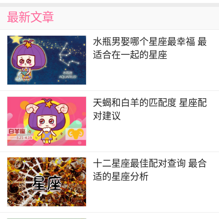
最佳配对：双子座、水瓶座
最新文章
高亲和力：天秤座和双子座、水瓶座都富有魅
水瓶男娶哪个星座最幸福 最
力和社交能力，他们在一起可以共同追求平衡和和
适合在一起的星座
谐的关系，彼此之间有着良好的沟通和理解。
8. 天蝎座（10月23日-11月21日）
天蝎和白羊的匹配度 星座配
最佳配对：巨蟹座、双鱼座
对建议
高亲和力：天蝎座和巨蟹座、双鱼座都深沉和
情感丰富，他们能够理解对方的感受和需求，彼此
十二星座最佳配对查询 最合
之间形成深厚的情感和互相依赖。
适的星座分析
9. 射手座（11月22日-12月21日）