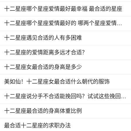
最佳配对：白羊座、射手座
十二星座哪个星座爱情最好最幸福 最合适的星座
高亲和力：狮子座和白羊座、射手座都充满自
十二星座哪个星座爱情最好的 哪两个星座爱情合适
信和领导力，他们在一起可以形成强大的团队和友
十二星座遇见合适的人有多困难
谊，彼此之间有着潜在的创造力和活力。
十二星座的爱情距离多远才合适？
6. 处女座（8月23日-9月22日）
十二星座女最合适的身高是多少
最佳配对：金牛座、摩羯座
美如仙！十二星座女最合适什么朝代的服饰
高亲和力：处女座和金牛座、摩羯座都注重细
节和实际，他们彼此之间可以共同追求目标和完
十二星座说分手不合适能挽回吗？试试这些挽回情话
美，形成稳定和有序的生活。
十二星座最合适的身高体重比例
7. 天秤座（9月23日-10月22日）
最合适十二星座的求职办法