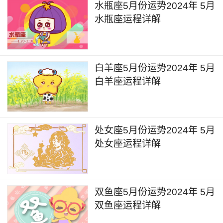
避免过度消费或投资。
水瓶座5月份运势2024年 5月
水瓶座运程详解
偏财运
在2024年5月里，天秤座可能会面临一些意外
白羊座5月份运势2024年 5月
的机会或者收入渠道。这些机会可能来自于他们在
白羊座运程详解
过去几个月里的努力和投资，也可能是一些意想不
到的运气。不过，他们在处理财务方面时仍然需要
保持冷静和理性，不要盲目地追求利润而忽视风
处女座5月份运势2024年 5月
险。除此之外，本月天秤座可能会在与他人合作和
处女座运程详解
合作的过程中得到一些经济利益。他们通常善于沟
通和协调，擅长与他人合作。在这个月里，他们可
能会与他人一起参与一些商业项目或合作，从中获
双鱼座5月份运势2024年 5月
得一些经济利益。不过，他们需要保持警惕，避免
双鱼座运程详解
因为合作关系而忽视自己的利益和原则。