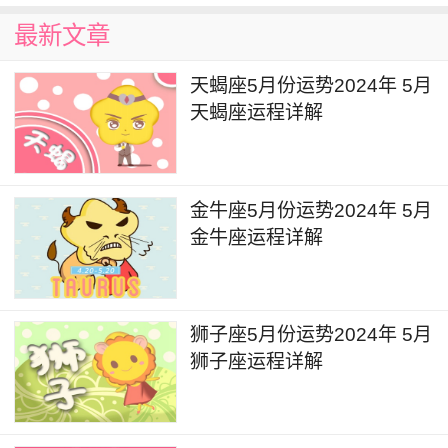
最新文章
在2024年5月里，天秤座可能会收到一份意外
的奖金、继承或股票投资的回报等非常有利的财富
天蝎座5月份运势2024年 5月
来源。这些外来的收入将为他们的资产组合提供额
天蝎座运程详解
外的增长动力。其次，天秤座在本月也可能会通过
自己的才能和努力与他人合作，增加稳定收入来
源。他们的合作伙伴和团队成员将对他们的商业计
金牛座5月份运势2024年 5月
金牛座运程详解
划和投资决策表示赞赏，并为其提供支持和协助。
然而，天秤座在2024年5月里也需保持谨慎态
度以防范风险。在追求更高收益的过程中，他们应
狮子座5月份运势2024年 5月
避免盲目冒险或轻信他人的承诺。审慎投资并依靠
狮子座运程详解
自己的专业知识和判断力是非常重要的。此外，他
们还应保持财务纪律，合理规划和管理个人支出，