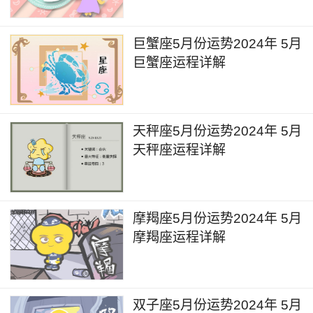
健康运
巨蟹座5月份运势2024年 5月
在2024年5月里，天秤座的健康状况整体较为
巨蟹座运程详解
稳定，没有出现明显的大病症状。然而，月初至中
旬期间，天秤座的体力消耗较大，容易出现疲劳感
和精力不足的情况。在这段时间内，建议天秤座加
天秤座5月份运势2024年 5月
强休息，避免过度劳累。同时，要注意合理饮食，
天秤座运程详解
保证营养摄入，以增强身体抵抗力，预防感冒等疾
病的发生。
摩羯座5月份运势2024年 5月
学业运
摩羯座运程详解
在2024年5月里，天秤座会有更多的学习机会
和资源。他们可能会有机会参加一些重要的学术研
双子座5月份运势2024年 5月
讨会，交流会以及学术活动，从而扩展自己的学术