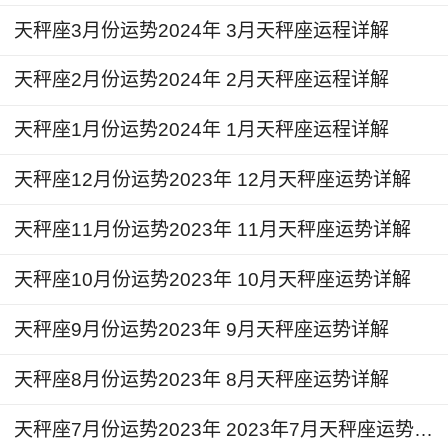
任彼此，才能建立稳定的感情关系。
天秤座3月份运势2024年 3月天秤座运程详解
天秤座2月份运势2024年 2月天秤座运程详解
在2024年5月里，对于恋爱中的天秤座来说，
可能会有一些小的分歧和挑战。这可能是由于沟通
天秤座1月份运势2024年 1月天秤座运程详解
上的不足或者某种误解产生的。天秤座可以通过更
加坦诚和提高沟通水平来解决问题，从而增进与伴
天秤座12月份运势2023年 12月天秤座运势详解
侣之间的理解和共识。
天秤座11月份运势2023年 11月天秤座运势详解
在2024年5月里，已婚的天秤座则可能会面临
天秤座10月份运势2023年 10月天秤座运势详解
一些家庭关系上的挑战。可能会出现一些小的争吵
或者意见不合，这可能会对夫妻关系造成一些影
天秤座9月份运势2023年 9月天秤座运势详解
响。然而，如果天秤座夫妻能够以平等、谅解和妥
天秤座8月份运势2023年 8月天秤座运势详解
协的心态来面对问题，他们将能够克服难关。
天秤座7月份运势2023年 2023年7月天秤座运势详解
整体财运