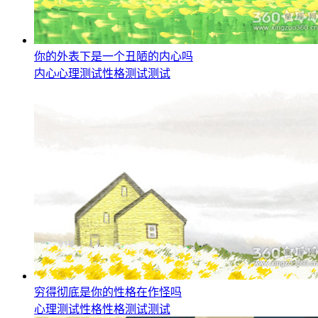
你的外表下是一个丑陋的内心吗
内心
心理测试
性格测试
测试
穷得彻底是你的性格在作怪吗
心理测试
性格
性格测试
测试