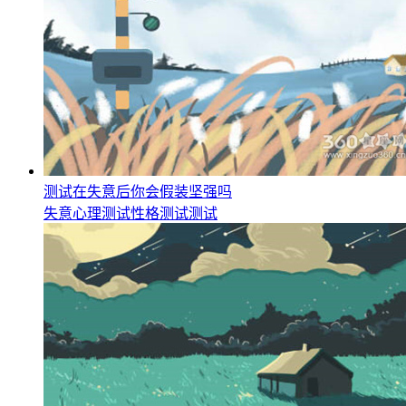
测试在失意后你会假装坚强吗
失意
心理测试
性格测试
测试