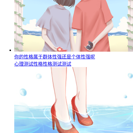
你的性格属于群体性强还是个体性强呢
心理测试
性格
性格测试
测试