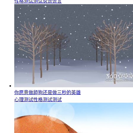
性格测试
测试
说谎
谎言
你愿意做舔狗还是做三秒的英雄
心理测试
性格测试
测试