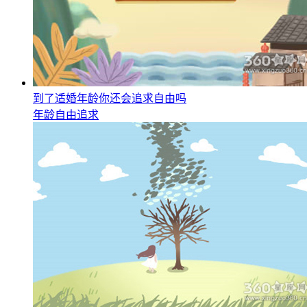
到了适婚年龄你还会追求自由吗
年龄
自由
追求