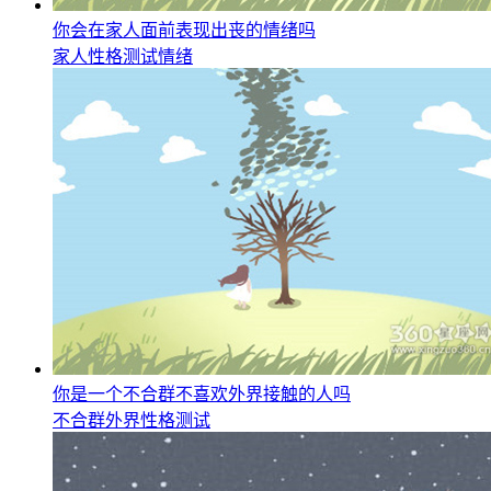
你会在家人面前表现出丧的情绪吗
家人
性格测试
情绪
你是一个不合群不喜欢外界接触的人吗
不合群
外界
性格测试