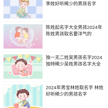
李姓好听稀少的男孩名字
陈姓起名字大全男孩2024年
陈姓男孩取名要洋气的
独一无二姓吴男孩名字2024
独特稀少吴姓男孩名字大全
2024年男宝林姓取名字 林姓
好听稀少的男孩名字