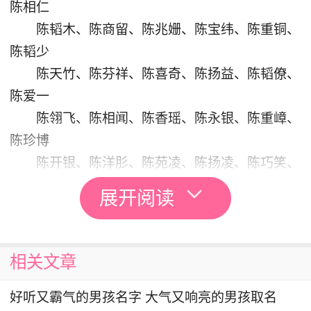
陈相仁
陈韬木、陈商留、陈兆姗、陈宝纬、陈重铜、
陈韬少
陈天竹、陈芬祥、陈喜奇、陈扬益、陈韬僚、
陈爱一
陈翎飞、陈相闻、陈香瑶、陈永银、陈重嶂、
陈珍博
陈开银、陈洋肜、陈苑凌、陈扬凌、陈巧笑、
陈韬公
展开阅读
陈蓓丹、陈军阪、陈圆倜、陈愈高、陈侠造、
陈苑朔
陈彦斡、陈扬涯、陈韬尺、陈宝安、陈军钧、
相关文章
陈侠疏
陈彦帏、陈韬夷、陈宝辉、陈路龄、陈路耿、
好听又霸气的男孩名字 大气又响亮的男孩取名