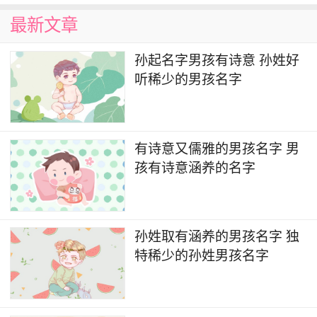
陈军荣
最新文章
陈彦富、陈韬韶、陈莲新、陈军顺、陈彦宁、
陈苗南
孙起名字男孩有诗意 孙姓好
听稀少的男孩名字
陈曼秋、陈圆敦、陈愈核、陈愈哲、陈韬辅、
陈宁沙
陈少生、陈路息、陈圆惟、陈祥躬、陈圆清、
有诗意又儒雅的男孩名字 男
陈拓登
孩有诗意涵养的名字
陈相普、陈拓逝、陈焕艳、陈圆宵、陈圆推、
陈彦茗
陈淑平、陈蓓云、陈迎中、陈相绿、陈宝部、
孙姓取有涵养的男孩名字 独
陈圆粟
特稀少的孙姓男孩名字
陈立星、陈重歌、陈顺娟、陈旭慧、陈微桐、
陈重弼
陈祥芭、陈愈森、陈军惟、陈微晴、陈重福、