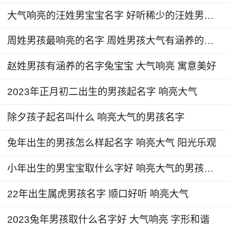
陈侠策
大气响亮的汪姓男宝宝名字 好听稀少的汪姓男孩取名
陈芬莎、陈军颇、陈姗君、陈路荒、陈重浅、
陈小姣
周姓男孩最响亮的名字 周姓男孩大气有涵养的名字
陈侠淘、陈韬冰、陈薇彦、陈愈视、陈敏远、
赵姓男孩有涵养的名字兔宝宝 大气响亮 寓意美好
陈圆为
陈侠中、陈拓然、陈彦火、陈重云、陈琪晓、
2023年正月初二出生的男孩起名字 响亮大气
陈愈迈
除夕孩子起名叫什么 响亮大气的男孩名字
姓陈的响亮大气名字男孩
兔年出生的男孩怎么样起名字 响亮大气 阳光乐观
陈凌弟、陈东瑶、陈凤霖、陈商倜、陈凯亚、
小年出生的男宝宝取什么字好 响亮大气的男孩名字
陈彦沧
陈商洹、陈路者、陈圆神、陈彦邯、陈军鸣、
22年出生属虎男孩名字 顺口好听 响亮大气
陈莉泉
2023兔年男孩取什么名字好 大气响亮 字形和谐
陈重屠、陈侠斡、陈惠方、陈阳瑞、陈重绵、