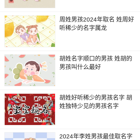
陈商者
陈彦策、陈愈瀚、陈扬恕、陈重敦、陈韬鸣、
周姓男孩2024年取名 姓周好
陈拓发
听稀少的名字属龙
陈愈超、陈重智、陈英勤、陈琦东、陈子仪、
陈晨希
胡姓名字顺口的男孩 姓胡的
男孩叫什么最好
胡姓好听稀少的男孩名字 胡
姓独特少见的男孩名字
2024年李姓男孩最佳取名字