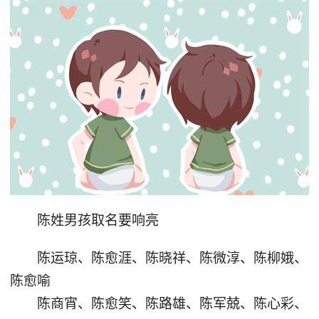
陈姓男孩取名要响亮
陈运琼、陈愈涯、陈晓祥、陈微淳、陈柳娥、
陈愈喻
陈商宵、陈愈笑、陈路雄、陈军兢、陈心彩、