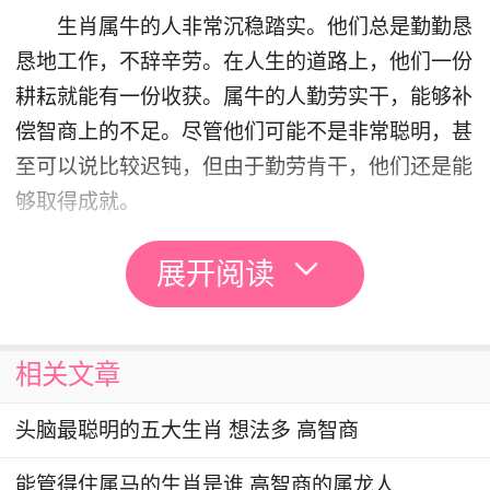
生肖属牛的人非常沉稳踏实。他们总是勤勤恳
恳地工作，不辞辛劳。在人生的道路上，他们一份
耕耘就能有一份收获。属牛的人勤劳实干，能够补
偿智商上的不足。尽管他们可能不是非常聪明，甚
至可以说比较迟钝，但由于勤劳肯干，他们还是能
够取得成就。
生肖免
展开阅读
生肖兔智商最低？属兔的人内心善良，温柔可
人，看起来毫不威胁，总让人想去保护他们。可
相关文章
是，有一些人却想欺骗他们，属兔的人通常轻信别
人，因此很容易上当受骗，这使他们常常吃亏。此
头脑最聪明的五大生肖 想法多 高智商
外，他们也经常做错事，似乎总是心不在焉，毛躁
能管得住属马的生肖是谁 高智商的属龙人