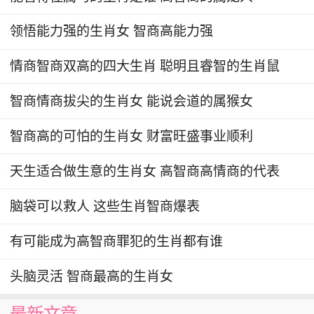
不安，让人感觉他们笨拙无比。此外，他们说话缺
乏条理，甚至不受理论控制，刚吵起来就语无伦
领悟能力强的生肖女 智商高能力强
次，让人难以理解他们想要表达的意思。
情商智商双高的四大生肖 聪明且睿智的生肖鼠
智商情商拔尖的生肖女 能说会道的属猴女
智商高的可怕的生肖女 财富旺盛事业顺利
天生适合做生意的生肖女 高智商高情商的代表
脑袋可以救人 这些生肖智商爆表
有可能成为高智商罪犯的生肖都有谁
头脑灵活 智商最高的生肖女