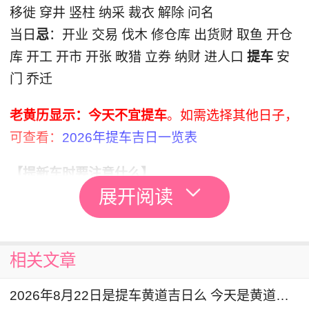
移徙 穿井 竖柱 纳采 裁衣 解除 问名
当日
忌
：开业 交易 伐木 修仓库 出货财 取鱼 开仓
库 开工 开市 开张 畋猎 立券 纳财 进人口
提车
安
门 乔迁
老黄历显示：今天不宜提车
。如需选择其他日子，
可查看：
2026年提车吉日一览表
【提新车时要注意什么】
展开阅读
1、要想更好检查新车状况，通常消费者没有专业
工具，那么最好方法就是用肉眼来观察。检查车漆
是否有划痕和磨损，可以将车辆停放在室外光线充
相关文章
足的地方，然后检查车漆是否均匀；
2026年8月22日是提车黄道吉日么 今天是黄道吉日吗