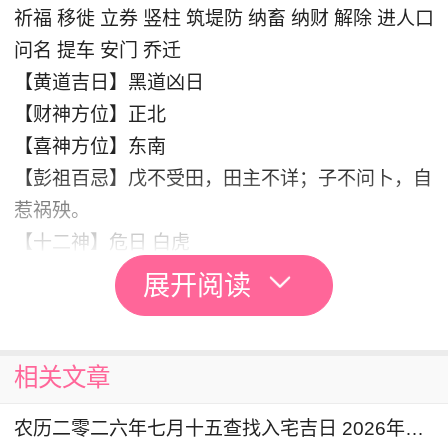
祈福 移徙 立券 竖柱 筑堤防 纳畜 纳财 解除 进人口
问名 提车 安门 乔迁
【黄道吉日】黑道凶日
【财神方位】正北
【喜神方位】东南
【彭祖百忌】戊不受田，田主不详；子不问卜，自
惹祸殃。
【十二神】危日 白虎
展开阅读
老黄历显示农历二零二六年三月廿八这天不宜入
宅
，您可查看
2026年入宅吉日一览表
相关文章
入宅的注意事项
农历二零二六年七月十五查找入宅吉日 2026年8月27日是入宅黄道吉日吗
1.入宅时，亦即良辰吉日，之前一晚，最好换上一