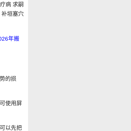
医疗病 求嗣
络 补垣塞穴
026年搬
财势的损
。
。可使用屏
时可以先把