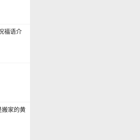
家祝福语介
 是搬家的黄