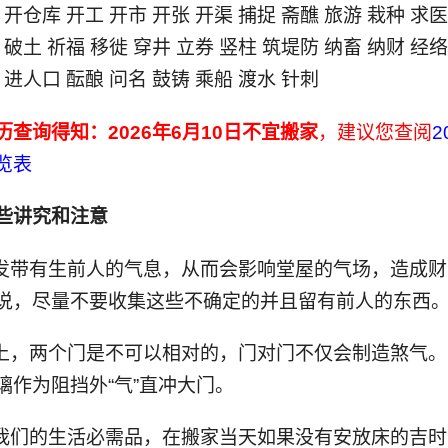
 开仓库 开工 开市 开张 开渠 捕捉 斋醮 旅游 栽种 求
 破土 祈福 移徙 穿井 立券 竖柱 筑堤防 纳畜 纳财 经
 进人口 酝酿 问名 鼓铸 乘船 渡水 针刺
历查询得知：2026年6月10日不宜搬家
，建议您查阅
2
览表
些讲究和注意
头发带有生前人的气息，从而会影响堂屋的气场，造成
说，尽量不要收集这些不确定的并且留有前人的东西
学上，两个门是不可以相对的，门对门不仅会制造煞气
璃作为阻挡外“气”直冲大门。
是我们的生活必需品，在搬家当天如果没有安放床的吉