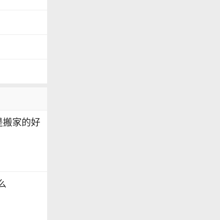
吗
吗
 是搬家的好
么