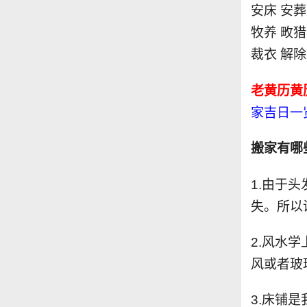
安床 安葬
牧养 畋猎
裁衣 解除
老黄历黄
家吉日一
搬家有哪
1.由于
失。所以
2.风水
风或者玻
3.床铺