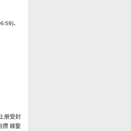
6:59)、
 上册受封
启攒 嫁娶