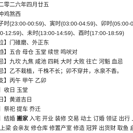
二零二六年四月廿五
冲鸡煞西
23:00-00:59)、寅时(03:00-04:59)、卯时(05:00-0
0-12:59)、未时(13:00-14:59)、酉时(17:00-18:59)
位】门碓磨、外正东
】五合 母仓 玉堂 续世 鸣吠对
】九坎 九焦 咸池 四耗 大时 大败 往亡 河魁 血忌
忌】乙不栽植，千株不长；卯不穿井，水泉不香。
支】丙午 甲午 乙卯
】收日 玉堂
日】黄道吉日
】祭祀 提车 乔迁
】结婚
搬家
入宅 开业 装修 交易 动土 订婚 领证 出行
上梁 会亲友 修仓库 修置产室 修造 冠笄 出货财 取鱼 